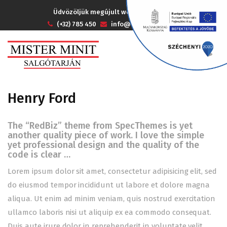
Üdvözöljük megújult weboldalunkon !
(+32) 785 450
info@tarjanminit.hu
Henry Ford
The “RedBiz” theme from SpecThemes is yet
another quality piece of work. I love the simple
yet professional design and the quality of the
code is clear …
Lorem ipsum dolor sit amet, consectetur adipisicing elit, sed
do eiusmod tempor incididunt ut labore et dolore magna
aliqua. Ut enim ad minim veniam, quis nostrud exercitation
ullamco laboris nisi ut aliquip ex ea commodo consequat.
Duis aute irure dolor in reprehenderit in voluptate velit