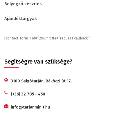
Bélyegző készítés
Ajándéktárgyak
[contact-form-7 id=”2067″ title=”request callback”]
Segítségre van szüksége?
3100 Salgótarján, Rákóczi út 17.
(+36) 32 785 - 450
info@tarjanminit.hu