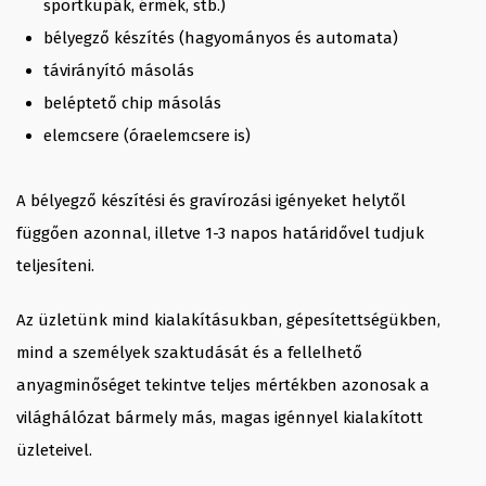
sportkupák, érmék, stb.)
bélyegző készítés (hagyományos és automata)
távirányító másolás
beléptető chip másolás
elemcsere (óraelemcsere is)
A bélyegző készítési és gravírozási igényeket helytől
függően azonnal, illetve 1-3 napos határidővel tudjuk
teljesíteni.
Az üzletünk mind kialakításukban, gépesítettségükben,
mind a személyek szaktudását és a fellelhető
anyagminőséget tekintve teljes mértékben azonosak a
világhálózat bármely más, magas igénnyel kialakított
üzleteivel.