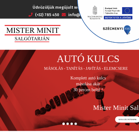
Üdvözöljük megújult weboldalunkon !
(+32) 785 450
info@tarjanminit.hu
AUTÓ KULCS
MÁSOLÁS - TANÍTÁS - JAVÍTÁS - ELEMCSERE
Komplett autó kulcs
másolása akár
30 percen belül !
Mister Minit Sal
SZOLGÁLTATÁSAINK