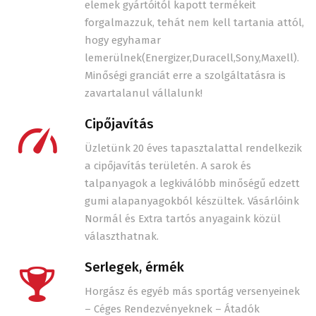
elemek gyártóitól kapott termékeit
forgalmazzuk, tehát nem kell tartania attól,
hogy egyhamar
lemerülnek(Energizer,Duracell,Sony,Maxell).
Minőségi granciát erre a szolgáltatásra is
zavartalanul vállalunk!
Cipőjavítás
Üzletünk 20 éves tapasztalattal rendelkezik
a cipőjavítás területén. A sarok és
talpanyagok a legkiválóbb minőségű edzett
gumi alapanyagokból készültek. Vásárlóink
Normál és Extra tartós anyagaink közül
választhatnak.
Serlegek, érmék
Horgász és egyéb más sportág versenyeinek
– Céges Rendezvényeknek – Átadók