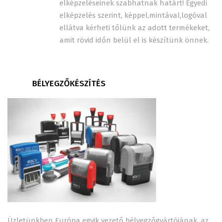
elképzeléseinek szabhatnak határt! Egyedi
elképzelés szerint, képpel,mintával,logóval
ellátva kérheti tőlünk az adott termékeket,
amit rövid időn belül el is készítünk önnek.
BÉLYEGZŐKÉSZÍTÉS
Üzletünkben Európa egyik vezető bélyegzőgyártójának, az