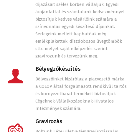
díjazásait széles körben vállaljuk. Egyedi
árajánlattal és számtalank kedvezménnyel
biztosítjuk kedves vásárlóink számára a
színvonalas egyedi készítésű díjainkat.
Serlegeink mellett kaphatóak még
emlékplakettek, díszdobozos üvegtömbök
stb., melyet saját elképzelés szerint
gravírozunk és tervezünk meg.
Bélyegzőkészítés
Bélyegzőinket kizárólag a piacvezető márka,
a COLOP által forgalmazott rendkívül tartós
és környezetbarát termékeit biztosítjuk
Cégeknek-Vállalkozásoknak-Hivatalos
Intézmények számára.
Gravírozás
Boltunk Lézer illetve fémgravírozással is