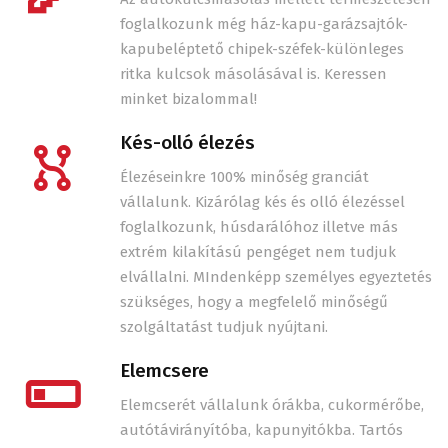
foglalkozunk még ház-kapu-garázsajtók-
kapubeléptető chipek-széfek-különleges
ritka kulcsok másolásával is. Keressen
minket bizalommal!
Kés-olló élezés
Élezéseinkre 100% minőség granciát
vállalunk. Kizárólag kés és olló élezéssel
foglalkozunk, húsdarálóhoz illetve más
extrém kilakítású pengéget nem tudjuk
elvállalni. MIndenképp személyes egyeztetés
szükséges, hogy a megfelelő minőségű
szolgáltatást tudjuk nyújtani.
Elemcsere
Elemcserét vállalunk órákba, cukormérőbe,
autótávirányítóba, kapunyitókba. Tartós