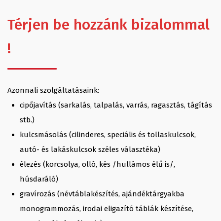
Térjen be hozzánk bizalommal
!
Azonnali szolgáltatásaink:
cipőjavítás (sarkalás, talpalás, varrás, ragasztás, tágítás
stb.)
kulcsmásolás (cilinderes, speciális és tollaskulcsok,
autó- és lakáskulcsok széles választéka)
élezés (korcsolya, olló, kés /hullámos élű is/,
húsdaráló)
gravírozás (névtáblakészítés, ajándéktárgyakba
monogrammozás, irodai eligazító táblák készítése,